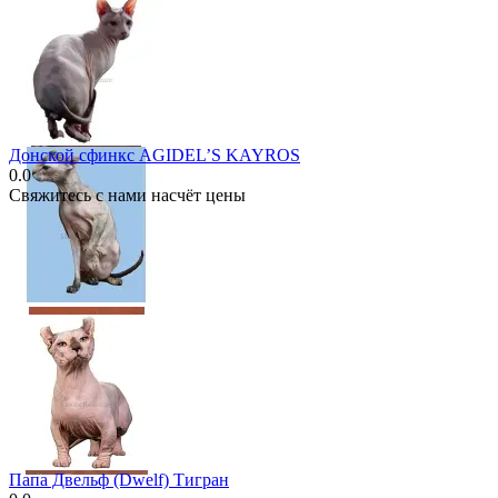
Донской сфинкс AGIDEL’S KAYROS
0.0
Свяжитесь с нами насчёт цены
Папа Двельф (Dwelf) Тигран